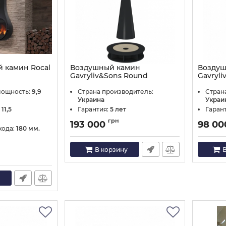
 камин Rocal
Воздушный камин
Воздуш
Gavryliv&Sons Round
Gavryli
70x52
Артикул:
Round
мощность:
9,9
Страна производитель:
Стран
Артикул:
Украина
Украи
 11,5
Гарантия:
5 лет
Гаран
грн
193 000
98 0
хода:
180 мм.
В корзину
В