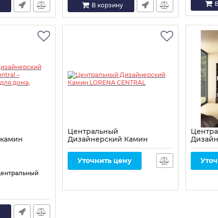
В
В корзину
Центральный
Центр
 камин
Дизайнерский Камин
Дизайн
l – островной
LORENA CENTRAL
Tatiana
, ресторана,
Артикул:
360
Артикул:
Уточнить цену
Уточ
ентральный