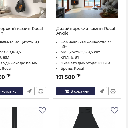
ерский камин Rocal
Дизайнерский камин Rocal
ni
Angle
X1321
Артикул:
Х1330
альная мощность:
8,1
Номинальная мощность:
7,3
кВт
сть:
3,8-9,5
Мощность:
5,5-9,5 кВт
%:
85.1
КПД, %:
81
тр дымохода:
155 мм
Диаметр дымохода:
150 мм
:
Rocal
Бренд:
Rocal
грн
грн
60
191 580
 корзину
В корзину