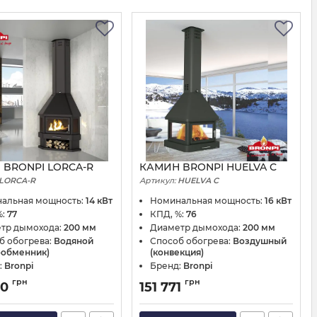
 BRONPI LORCA-R
КАМИН BRONPI HUELVA C
LORCA-R
Артикул:
HUELVA C
альная мощность:
14 кВт
Номинальная мощность:
16 кВт
%:
77
КПД, %:
76
тр дымохода:
200 мм
Диаметр дымохода:
200 мм
б обогрева:
Водяной
Способ обогрева:
Воздушный
ообменник)
(конвекция)
:
Bronpi
Бренд:
Bronpi
грн
грн
20
151 771