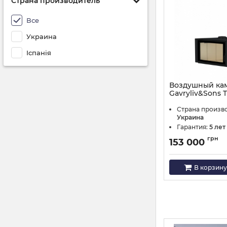
Страна производитель
Все
Украина
Іспанія
Воздушный ка
Gavryliv&Sons T
Артикул:
70x52x2
Страна произв
Украина
Гарантия:
5 лет
грн
153 000
В корзину