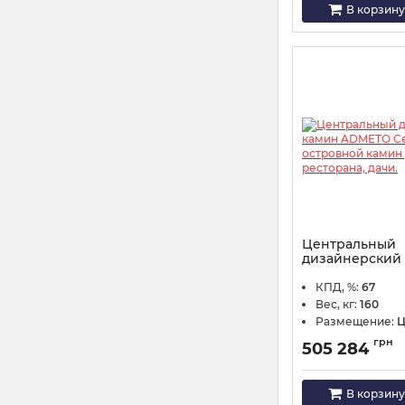
В корзину
Центральный
дизайнерский
ADMETO Centra
камин для дома
КПД, %:
67
дачи.
Вес, кг:
160
Артикул:
K-182/4004
Размещение:
Ц
грн
505 284
В корзину