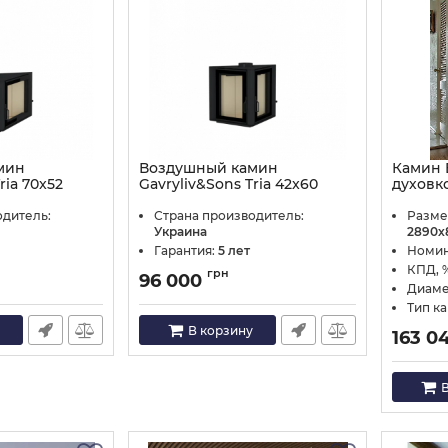
мин
Воздушный камин
Камин 
ria 70x52
Gavryliv&Sons Tria 42x60
духовк
Артикул:
42x60x2
Артикул:
одитель:
Страна производитель:
Разме
Украина
2890х
Гарантия:
5 лет
Номин
КПД, 
грн
96 000
Диаме
Тип к
В корзину
163 0
В