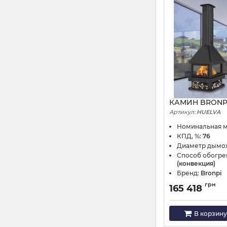
КАМИН BRONPI
Артикул:
HUELVA
Номинальная 
КПД, %:
76
Диаметр дымо
Способ обогре
(конвекция)
Бренд:
Bronpi
грн
165 418
В корзину