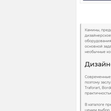
Камины, пред
дизайнерское
оборудования
основной зад
необычные ко
Дизайн
Современные 
поэтому засл
Traforart, Bo
практичность
В каталоге п
ценим выбор 