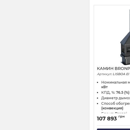
КАМИН BRONPI
Артикул:
LISBOA EI
Номинальная 
кВт
КПД, %:
76.5 (%)
Диаметр дымо
Способ обогре
(конвекция)
Бренд:
Bronpi
грн
107 893