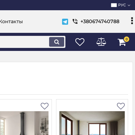
РУС
Контакты
+380674740788
0