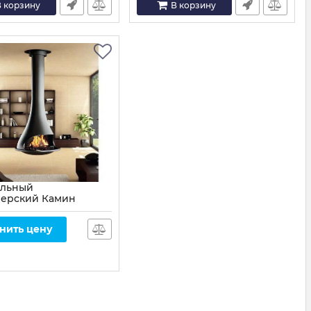
 корзину
В корзину
альный
ерский Камин
 centrale
361
нить цену