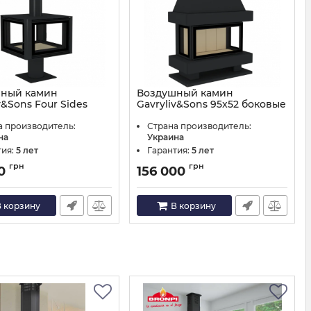
ный камин
Воздушный камин
v&Sons Four Sides
Gavryliv&Sons 95x52 боковые
стороны 37х52
а производитель:
Страна производитель:
70x52x4
Артикул:
95x52+37x52
на
Украина
тия:
5 лет
Гарантия:
5 лет
грн
грн
00
156 000
 корзину
В корзину