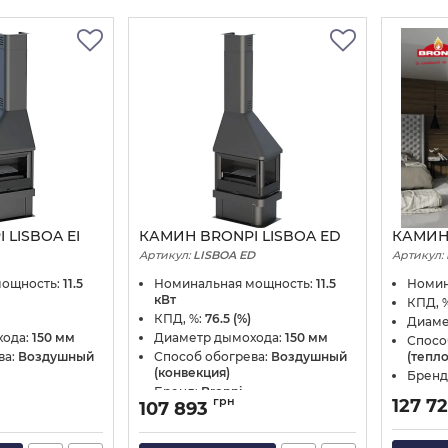
 LISBOA EI
КАМИН BRONPI LISBOA ED
КАМИН
Артикул:
LISBOA ED
Артикул:
мощность:
11.5
Номинальная мощность:
11.5
Номин
кВт
КПД, 
КПД, %:
76.5 (%)
Диаме
хода:
150 мм
Диаметр дымохода:
150 мм
Спосо
ва:
Воздушный
Способ обогрева:
Воздушный
(тепл
(конвекция)
Бренд
Бренд:
Bronpi
грн
127 7
107 893