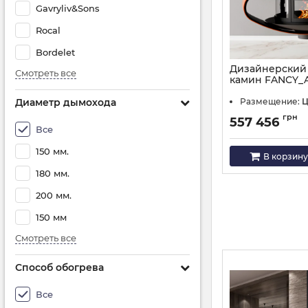
Gavryliv&Sons
Rocal
Bordelet
Дизайнерский
Смотреть все
камин FANCY_A
закрытой сист
Диаметр дымохода
Размещение:
Ц
Артикул:
Q-321/2000
грн
557 456
Все
150 мм.
В корзину
180 мм.
200 мм.
150 мм
Смотреть все
Способ обогрева
Все