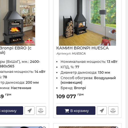
Bronpi EBRO (с
КАМИН BRONPI HUESCA
ой)
Артикул:
HUESCA
EBRO
ры (ВхШхГ), мм.:
2400-
Номинальная мощность:
13 кВт
880х565
КПД, %:
77
альная мощность:
14 кВт
Диаметр дымохода:
150 мм
%:
78
Способ обогрева:
Воздушный
тр дымохода:
200 мм
(конвекция)
амина:
Настенные
Бренд:
Bronpi
грн
грн
49
109 077
 корзину
В корзину