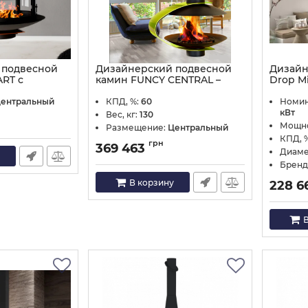
 подвесной
Дизайнерский подвесной
Дизайн
RT с
камин FUNCY CENTRAL –
Drop Mi
емой
центральный, открытого
Артикул:
типа
ентральный
КПД, %:
60
Номин
кВт
Вес, кг:
130
Артикул:
Q-320/2000
Мощно
Размещение:
Центральный
КПД, 
грн
369 463
Диаме
Бренд
В корзину
228 6
В