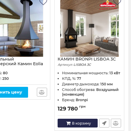
альный
КАМИН BRONPI LISBOA 3C
ерский Камин Eolia
Артикул:
LISBOA 3C
e
%:
80
Номинальная мощность:
13 кВт
374-1
г:
250
КПД, %:
77
Диаметр дымохода:
150 мм
Способ обогрева:
Воздушный
нить цену
(конвекция)
Бренд:
Bronpi
грн
129 780
В корзину