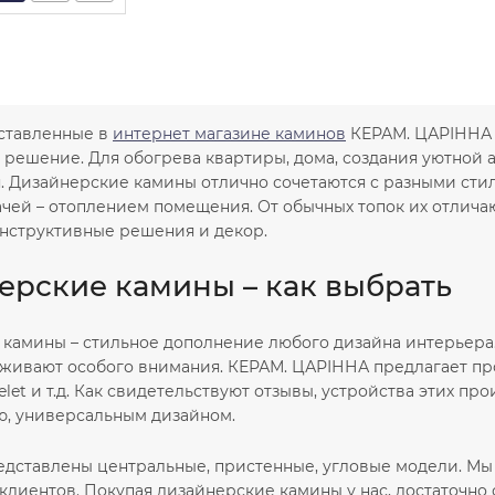
ставленные в
интернет магазине каминов
КЕРАМ. ЦАРІННА –
 решение. Для обогрева квартиры, дома, создания уютной 
. Дизайнерские камины отлично сочетаются с разными сти
ачей – отоплением помещения. От обычных топок их отлича
нструктивные решения и декор.
ерские камины – как выбрать
камины – стильное дополнение любого дизайна интерьера.
уживают особого внимания. КЕРАМ. ЦАРІННА предлагает про
rdelet и т.д. Как свидетельствуют отзывы, устройства этих 
ю, универсальным дизайном.
редставлены центральные, пристенные, угловые модели. Мы
клиентов. Покупая дизайнерские камины у нас, достаточн