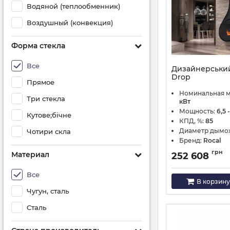
Водяной (теплообменник)
Воздушный (конвекция)
Форма стекла
Все
Дизайнерський
Drop
Прямое
Артикул:
X1320
Номинальная 
Три стекла
кВт
Мощность:
6,5 -
Кутове;бічне
КПД, %:
85
Диаметр дымо
Чотири скла
Бренд:
Rocal
грн
Материал
252 608
Все
В корзину
Чугун, сталь
Сталь